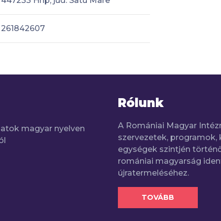
447233 Hrip, jud. Satu Mare
261842607
Rólunk
A Romániai Magyar Intéz
adatok magyar nyelven
szervezetek, programok, 
ól
egységek szintjén történő
romániai magyarság iden
újratermeléséhez.
TOVÁBB