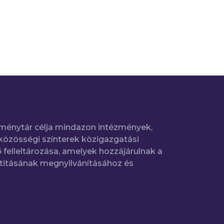
ménytár célja mindazon intézmények,
közösségi színterek közigazgatási
 felleltározása, amelyek hozzájárulnak a
titásának megnyilvánításához és