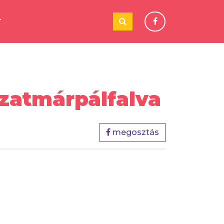
T
Szatmárpálfalva
megosztás