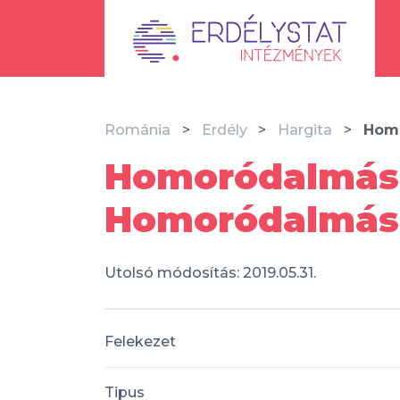
Románia
Erdély
Hargita
Homo
Homoródalmási 
Homoródalmás
Utolsó módosítás: 2019.05.31.
Felekezet
Tipus