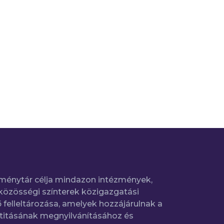
ménytár célja mindazon intézmények,
közösségi színterek közigazgatási
 felleltározása, amelyek hozzájárulnak a
titásának megnyilvánításához és