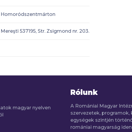
Homoródszentmárton
Mereşti 537195, Str. Zsigmond nr. 203.
Rólunk
A Romániai Magyar Intéz
adatok magyar nyelven
szervezetek, programok, 
ól
egységek szintjén történő
romániai magyarság iden