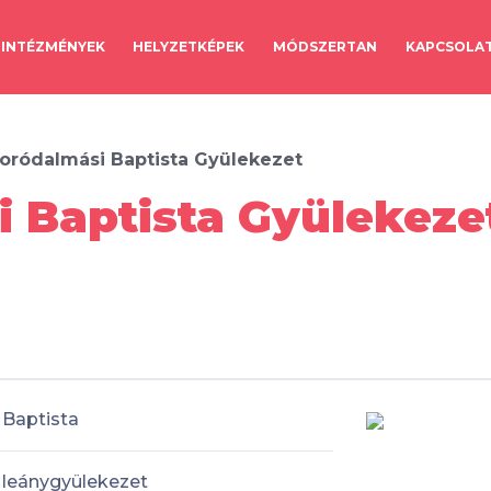
INTÉZMÉNYEK
HELYZETKÉPEK
MÓDSZERTAN
KAPCSOLA
ródalmási Baptista Gyülekezet
Baptista Gyülekezet
Baptista
leánygyülekezet