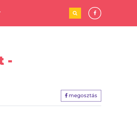
T
 -
megosztás