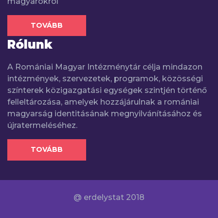
magyarokról
TOVÁBB
Rólunk
A Romániai Magyar Intézménytár célja mindazon
intézmények, szervezetek, programok, közösségi
színterek közigazgatási egységek szintjén történő
felleltározása, amelyek hozzájárulnak a romániai
magyarság identitásának megnyilvánításához és
újratermeléséhez.
TOVÁBB
@ erdelystat 2018