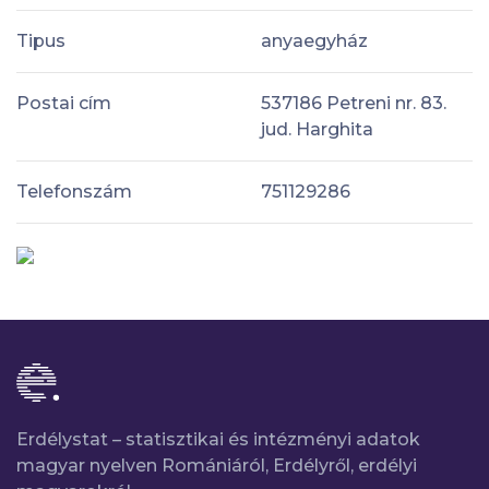
Tipus
anyaegyház
Postai cím
537186 Petreni nr. 83.
jud. Harghita
Telefonszám
751129286
Erdélystat – statisztikai és intézményi adatok
magyar nyelven Romániáról, Erdélyről, erdélyi