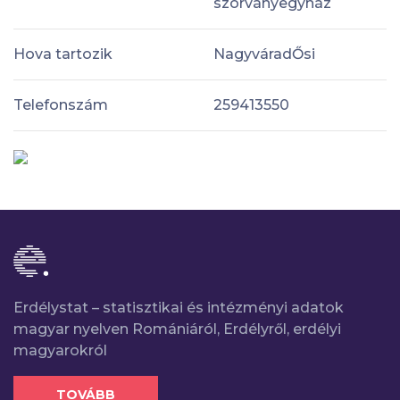
szórványegyház
Hova tartozik
NagyváradŐsi
Telefonszám
259413550
Erdélystat – statisztikai és intézményi adatok
magyar nyelven Romániáról, Erdélyről, erdélyi
magyarokról
TOVÁBB