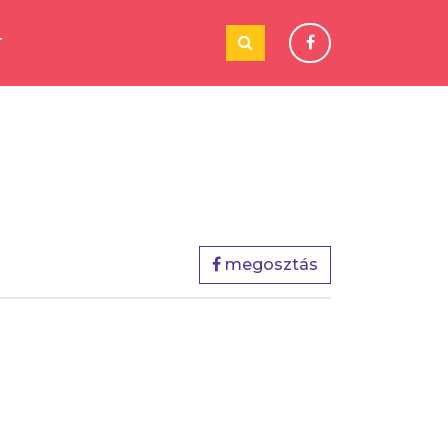
T
megosztás