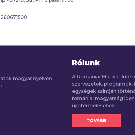
Ip 457210, Str. Principală nr. 90.
260671500
Rólunk
A Romániai Magyar Intéz
adatok magyar nyelven
szervezetek, programok, 
ól
egységek szintjén történő
romániai magyarság iden
újratermeléséhez.
TOVÁBB