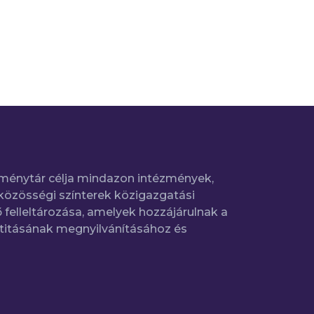
ménytár célja mindazon intézmények,
közösségi színterek közigazgatási
 felleltározása, amelyek hozzájárulnak a
titásának megnyilvánításához és