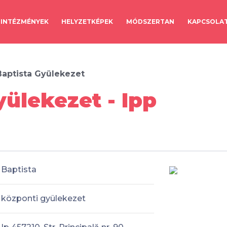
INTÉZMÉNYEK
HELYZETKÉPEK
MÓDSZERTAN
KAPCSOLA
Baptista Gyülekezet
yülekezet - Ipp
Baptista
központi gyülekezet