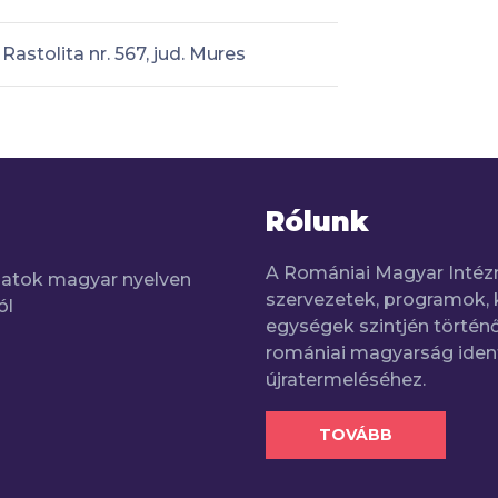
Rastolita nr. 567, jud. Mures
Rólunk
A Romániai Magyar Intéz
adatok magyar nyelven
szervezetek, programok, 
ól
egységek szintjén történő
romániai magyarság iden
újratermeléséhez.
TOVÁBB