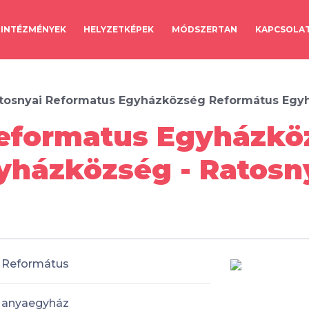
INTÉZMÉNYEK
HELYZETKÉPEK
MÓDSZERTAN
KAPCSOLA
tosnyai Reformatus Egyházközség Református Egy
Reformatus Egyházkö
yházközség - Ratosn
Református
anyaegyház