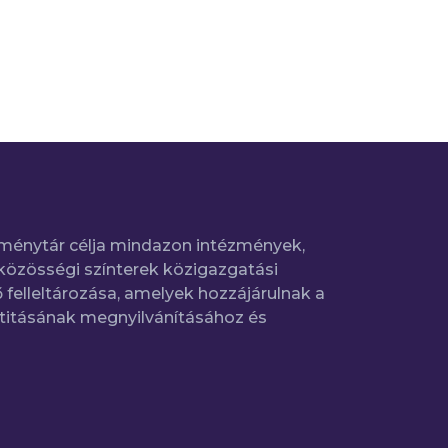
ménytár célja mindazon intézmények,
közösségi színterek közigazgatási
 felleltározása, amelyek hozzájárulnak a
titásának megnyilvánításához és