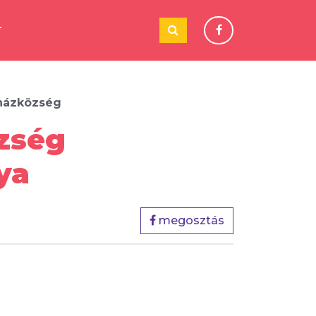
T
házközség
zség
ya
megosztás