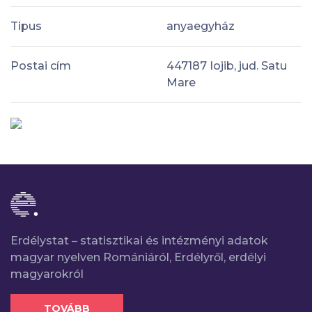
Tipus
anyaegyház
Postai cím
447187 Iojib, jud. Satu
Mare
Erdélystat – statisztikai és intézményi adatok
magyar nyelven Romániáról, Erdélyről, erdélyi
magyarokról
TOVÁBB