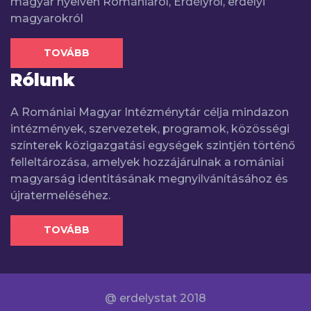
magyar nyelven Romániáról, Erdélyről, erdélyi
magyarokról
TOVÁBB
Rólunk
A Romániai Magyar Intézménytár célja mindazon
intézmények, szervezetek, programok, közösségi
színterek közigazgatási egységek szintjén történő
felleltározása, amelyek hozzájárulnak a romániai
magyarság identitásának megnyilvánításához és
újratermeléséhez.
TOVÁBB
@ erdelystat 2018