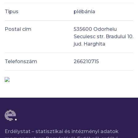
Tipus
plébánia
Postai cím
535600 Odorheiu
Secuiesc str. Bradului 10.
jud. Harghita
Telefonszám
266210715
Erdélystat – statisztikai és intézményi adatok