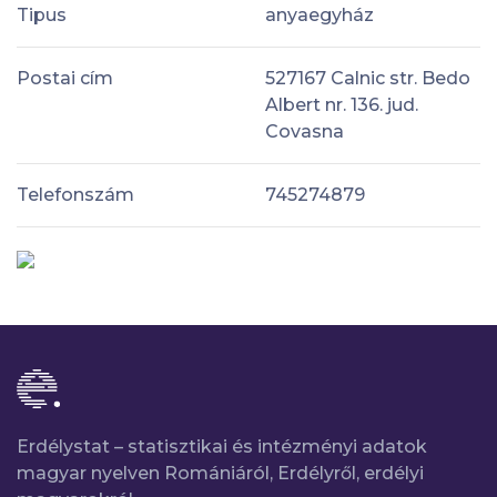
Tipus
anyaegyház
Postai cím
527167 Calnic str. Bedo
Albert nr. 136. jud.
Covasna
Telefonszám
745274879
Erdélystat – statisztikai és intézményi adatok
magyar nyelven Romániáról, Erdélyről, erdélyi