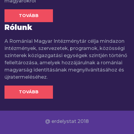
magyarokról
TOVÁBB
Rólunk
A Romániai Magyar Intézménytár célja mindazon
intézmények, szervezetek, programok, közösségi
színterek közigazgatási egységek szintjén történő
felleltározása, amelyek hozzájárulnak a romániai
magyarság identitásának megnyilvánításához és
újratermeléséhez.
TOVÁBB
@ erdelystat 2018