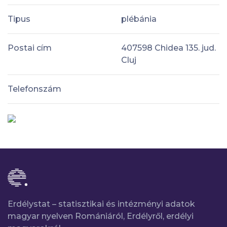
Tipus
plébánia
Postai cím
407598 Chidea 135. jud.
Cluj
Telefonszám
Erdélystat – statisztikai és intézményi adatok
magyar nyelven Romániáról, Erdélyről, erdélyi