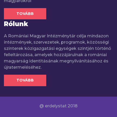
magyarokról
TOVÁBB
Rólunk
A Romániai Magyar Intézménytár célja mindazon
intézmények, szervezetek, programok, közösségi
színterek közigazgatási egységek szintjén történő
felleltározása, amelyek hozzájárulnak a romániai
magyarság identitásának megnyilvánításához és
újratermeléséhez.
TOVÁBB
@ erdelystat 2018