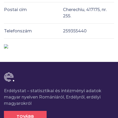
Postai cím
Cherechiu, 417175, nr.
255.
Telefonszám
259355440
Erdélystat – statisztikai és intézményi adatok
magyar nyelven Romániáról, Erdélyről, erdélyi
magyarokról
TOVÁBB