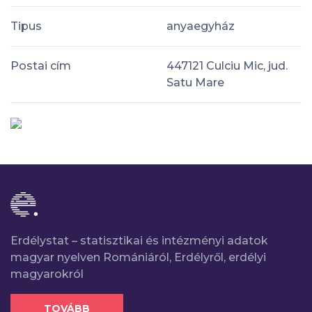
Tipus
anyaegyház
Postai cím
447121 Culciu Mic, jud.
Satu Mare
Erdélystat – statisztikai és intézményi adatok
magyar nyelven Romániáról, Erdélyről, erdélyi
magyarokról
TOVÁBB