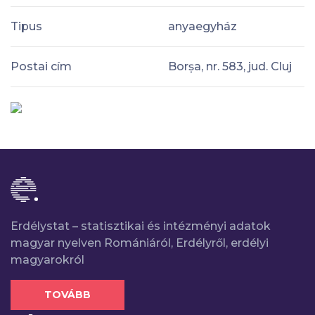
Tipus
anyaegyház
Postai cím
Borșa, nr. 583, jud. Cluj
Erdélystat – statisztikai és intézményi adatok
magyar nyelven Romániáról, Erdélyről, erdélyi
magyarokról
TOVÁBB