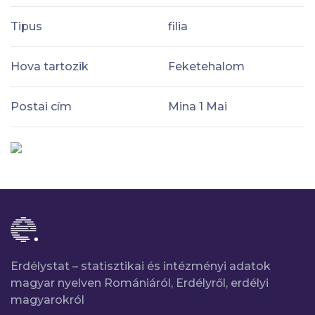
Tipus
filia
Hova tartozik
Feketehalom
Postai cím
Mina 1 Mai
Erdélystat – statisztikai és intézményi adatok
magyar nyelven Romániáról, Erdélyről, erdélyi
magyarokról