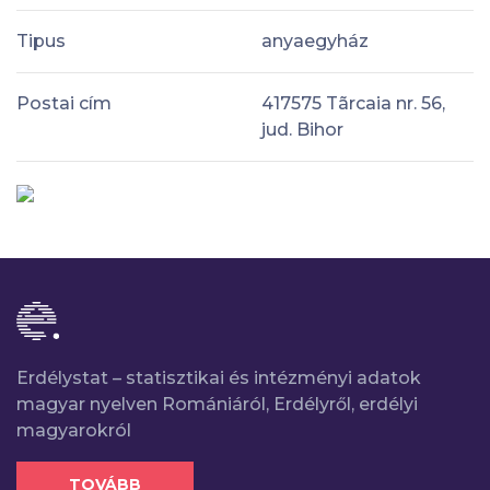
Tipus
anyaegyház
Postai cím
417575 Tãrcaia nr. 56,
jud. Bihor
Erdélystat – statisztikai és intézményi adatok
magyar nyelven Romániáról, Erdélyről, erdélyi
magyarokról
TOVÁBB