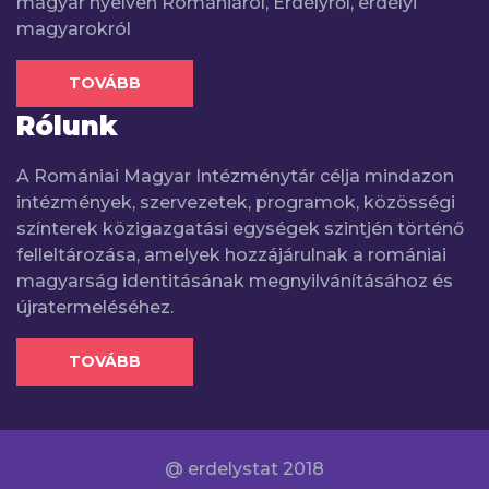
magyar nyelven Romániáról, Erdélyről, erdélyi
magyarokról
TOVÁBB
Rólunk
A Romániai Magyar Intézménytár célja mindazon
intézmények, szervezetek, programok, közösségi
színterek közigazgatási egységek szintjén történő
felleltározása, amelyek hozzájárulnak a romániai
magyarság identitásának megnyilvánításához és
újratermeléséhez.
TOVÁBB
@ erdelystat 2018