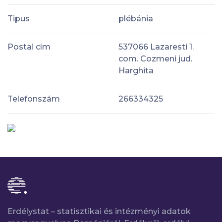
Tipus
plébánia
Postai cím
537066 Lazaresti 1.
com. Cozmeni jud.
Harghita
Telefonszám
266334325
Erdélystat – statisztikai és intézményi adatok