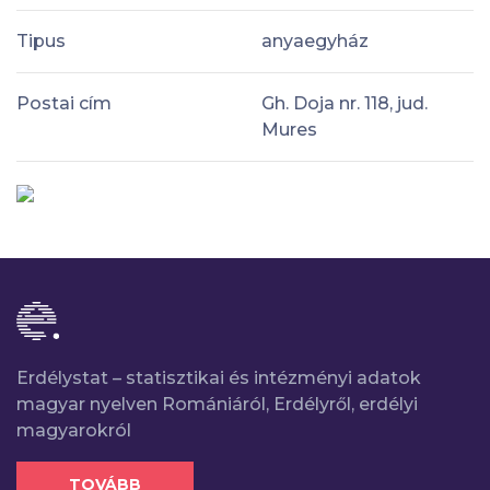
Tipus
anyaegyház
Postai cím
Gh. Doja nr. 118, jud.
Mures
Erdélystat – statisztikai és intézményi adatok
magyar nyelven Romániáról, Erdélyről, erdélyi
magyarokról
TOVÁBB