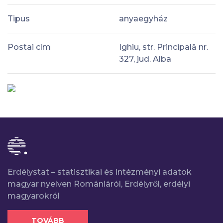
Tipus
anyaegyház
Postai cím
Ighiu, str. Principală nr.
327, jud. Alba
Erdélystat – statisztikai és intézményi adatok
magyar nyelven Romániáról, Erdélyről, erdélyi
magyarokról
TOVÁBB