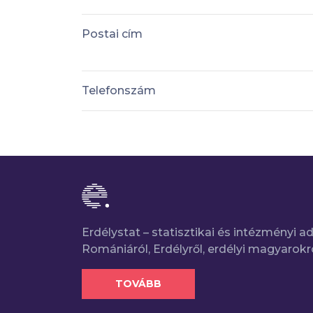
Postai cím
Telefonszám
Erdélystat – statisztikai és intézményi 
Romániáról, Erdélyről, erdélyi magyarokr
TOVÁBB