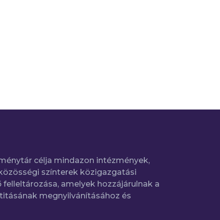
ménytár célja mindazon intézmények,
közösségi színterek közigazgatási
 felleltározása, amelyek hozzájárulnak a
titásának megnyilvánításához és