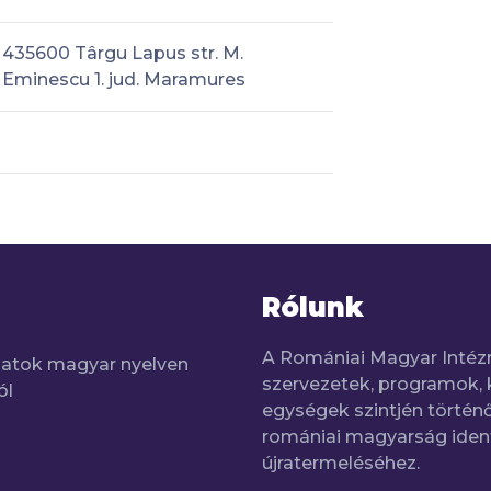
435600 Târgu Lapus str. M.
Eminescu 1. jud. Maramures
Rólunk
A Romániai Magyar Intéz
adatok magyar nyelven
szervezetek, programok, 
ól
egységek szintjén történő
romániai magyarság iden
újratermeléséhez.