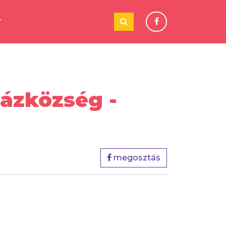
T
ázközség -
megosztás