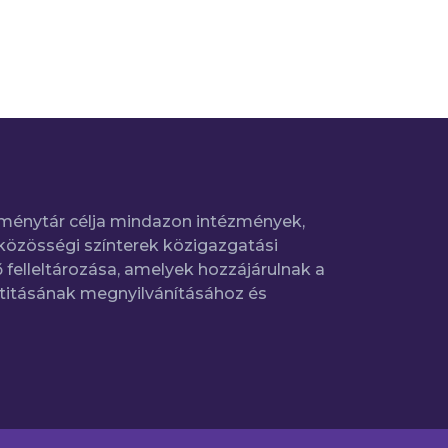
ménytár célja mindazon intézmények,
közösségi színterek közigazgatási
 felleltározása, amelyek hozzájárulnak a
titásának megnyilvánításához és