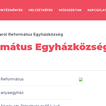
INTÉZMÉNYEK
HELYZETKÉPEK
MÓDSZERTAN
KAPCSOLA
rói Református Egyházközség
rmátus Egyházközsé
Református
anyaegyház