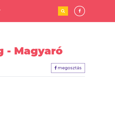
T
g - Magyaró
megosztás