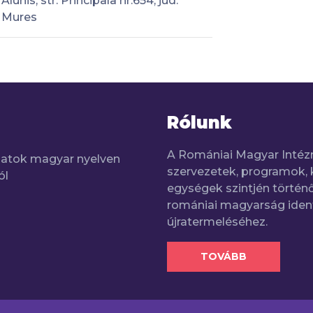
Alunis, str. Principala nr.654, jud.
Mures
Rólunk
A Romániai Magyar Intéz
adatok magyar nyelven
szervezetek, programok, 
ól
egységek szintjén történő
romániai magyarság iden
újratermeléséhez.
TOVÁBB