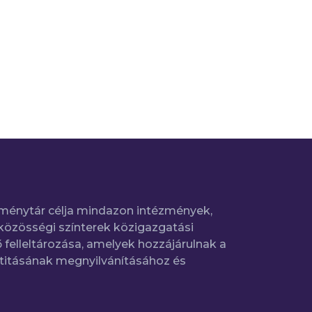
ménytár célja mindazon intézmények,
közösségi színterek közigazgatási
 felleltározása, amelyek hozzájárulnak a
titásának megnyilvánításához és