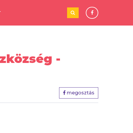
T
zközség -
megosztás