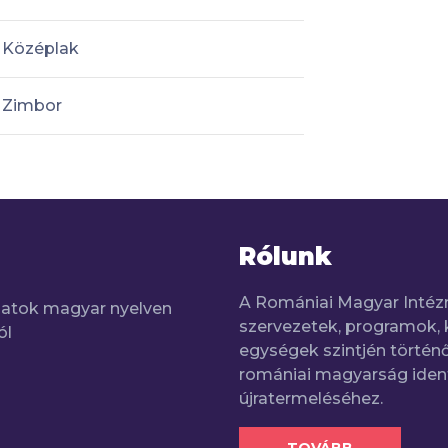
Középlak
Zimbor
Rólunk
A Romániai Magyar Intéz
adatok magyar nyelven
szervezetek, programok, 
ól
egységek szintjén történő
romániai magyarság iden
újratermeléséhez.
TOVÁBB