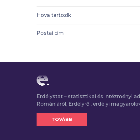
Hova tartozik
Postai cím
Erdélystat – statisztikai és intézményi 
Romániáról, Erdélyről, erdélyi magyarokr
TOVÁBB