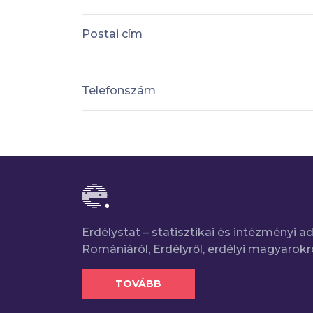
Postai cím
Telefonszám
Erdélystat – statisztikai és intézményi 
Romániáról, Erdélyről, erdélyi magyarokr
TOVÁBB