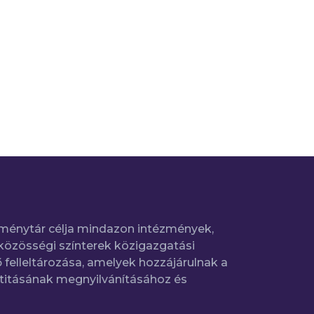
ménytár célja mindazon intézmények,
közösségi színterek közigazgatási
 felleltározása, amelyek hozzájárulnak a
titásának megnyilvánításához és