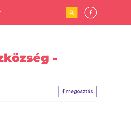
T
zközség -
megosztás