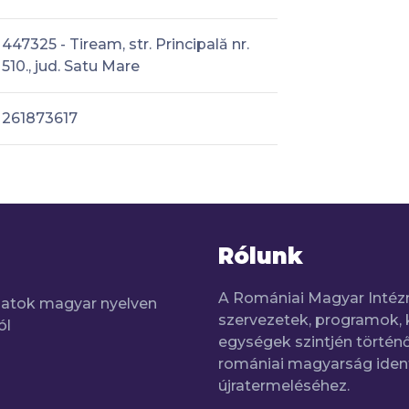
447325 - Tiream, str. Principală nr.
510., jud. Satu Mare
261873617
Rólunk
A Romániai Magyar Intéz
adatok magyar nyelven
szervezetek, programok, 
ól
egységek szintjén történő
romániai magyarság iden
újratermeléséhez.