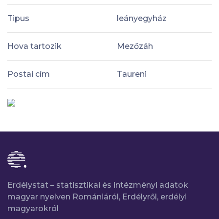
Tipus
leányegyház
Hova tartozik
Mezőzáh
Postai cím
Taureni
Erdélystat – statisztikai és intézményi adatok
magyar nyelven Romániáról, Erdélyről, erdélyi
magyarokról