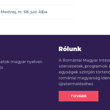
Medveş, nr. 68, jud. Alba
Rólunk
A Romániai Magyar Intéz
adatok magyar nyelven
szervezetek, programok, 
ól
egységek szintjén történő
romániai magyarság iden
újratermeléséhez.
TOVÁBB