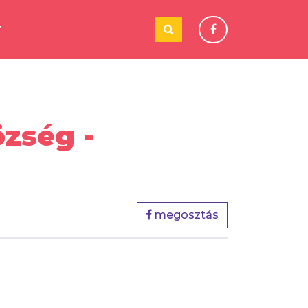
T
zség -
megosztás