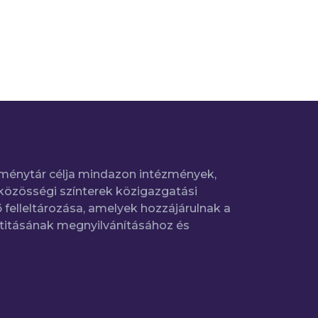
ménytár célja mindazon intézmények,
közösségi színterek közigazgatási
 felleltározása, amelyek hozzájárulnak a
titásának megnyilvánításához és