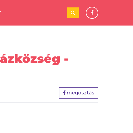
T
ázközség -
megosztás