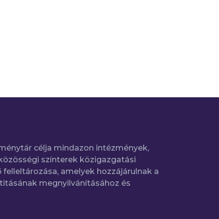
ménytár célja mindazon intézmények,
közösségi színterek közigazgatási
 felleltározása, amelyek hozzájárulnak a
titásának megnyilvánításához és