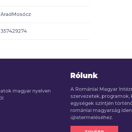
AradMosócz
357429274
Rólunk
A Romániai Magyar Intéz
adatok magyar nyelven
szervezetek, programok, 
ól
egységek szintjén történő
romániai magyarság iden
újratermeléséhez.
TOVÁBB