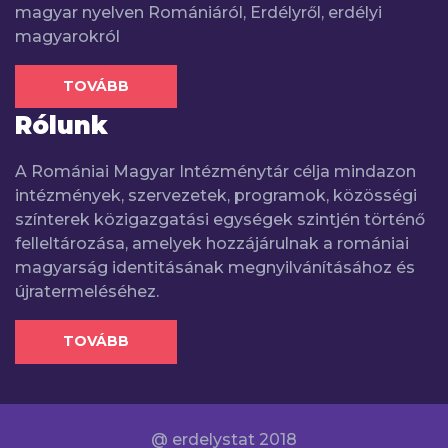
magyar nyelven Romániáról, Erdélyről, erdélyi
magyarokról
TOVÁBB
Rólunk
A Romániai Magyar Intézménytár célja mindazon
intézmények, szervezetek, programok, közösségi
színterek közigazgatási egységek szintjén történő
felleltározása, amelyek hozzájárulnak a romániai
magyarság identitásának megnyilvánításához és
újratermeléséhez.
TOVÁBB
@ erdelystat 2018