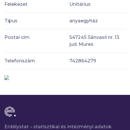
Felekezet
Unitárius
Tipus
anyaegyház
Postai cím
547245 Sânvasii nr. 13.
jud. Mures
Telefonszám
742864279
Erdélystat – statisztikai és intézményi adatok