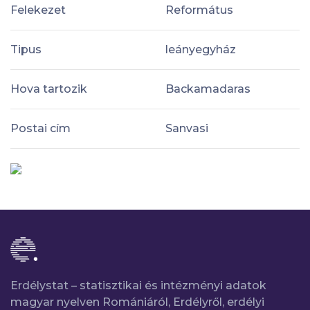
Felekezet
Református
Tipus
leányegyház
Hova tartozik
Backamadaras
Postai cím
Sanvasi
Erdélystat – statisztikai és intézményi adatok
magyar nyelven Romániáról, Erdélyről, erdélyi