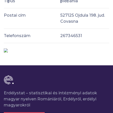
Tipus
plébánia
Postai cím
527125 Ojdula 198. jud.
Covasna
Telefonszám
267346531
Erdélystat – statisztikai és intézményi adatok
magyar nyelven Romániáról, Erdélyről, erdélyi
magyarokról