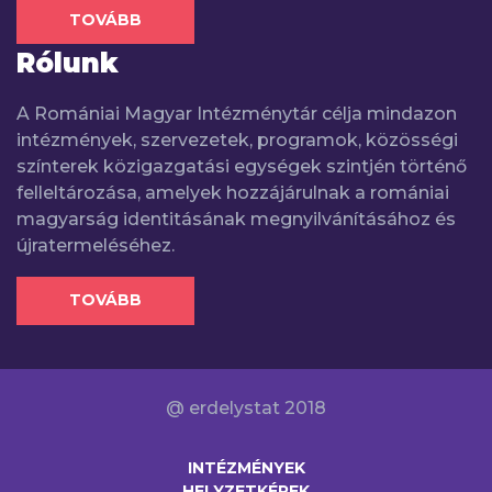
TOVÁBB
Rólunk
A Romániai Magyar Intézménytár célja mindazon
intézmények, szervezetek, programok, közösségi
színterek közigazgatási egységek szintjén történő
felleltározása, amelyek hozzájárulnak a romániai
magyarság identitásának megnyilvánításához és
újratermeléséhez.
TOVÁBB
@ erdelystat 2018
INTÉZMÉNYEK
HELYZETKÉPEK