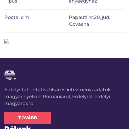
Tipus
anyaegyház
Postai cím
Papauti nr.20, jud.
Covasna
Erdélystat – statisztikai és intézményi adatok
magyar nyelven Romániáról, Erdélyről, erdélyi
magyarokról
TOVÁBB