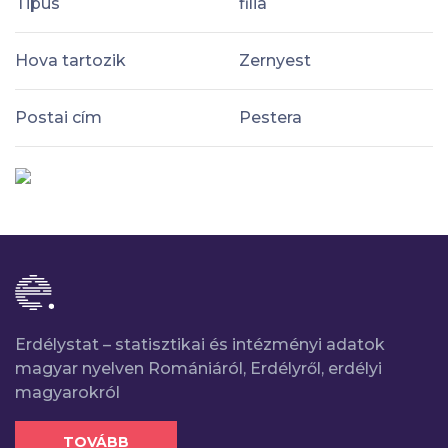
Tipus
filia
Hova tartozik
Zernyest
Postai cím
Pestera
Erdélystat – statisztikai és intézményi adatok
magyar nyelven Romániáról, Erdélyről, erdélyi
magyarokról
TOVÁBB