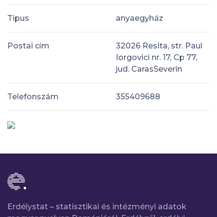
Tipus
anyaegyház
Postai cím
32026 Resita, str. Paul
Iorgovici nr. 17, Cp 77,
jud. CarasSeverin
Telefonszám
355409688
Erdélystat – statisztikai és intézményi adatok