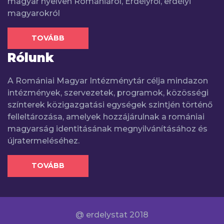
magyar nyelven Romániáról, Erdélyről, erdélyi
magyarokról
TOVÁBB
Rólunk
A Romániai Magyar Intézménytár célja mindazon
intézmények, szervezetek, programok, közösségi
színterek közigazgatási egységek szintjén történő
felleltározása, amelyek hozzájárulnak a romániai
magyarság identitásának megnyilvánításához és
újratermeléséhez.
TOVÁBB
@ erdelystat 2018