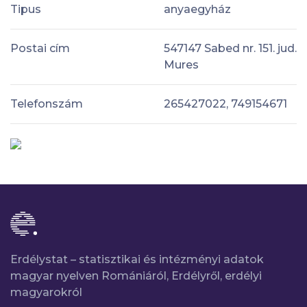
Tipus
anyaegyház
Postai cím
547147 Sabed nr. 151. jud.
Mures
Telefonszám
265427022, 749154671
Erdélystat – statisztikai és intézményi adatok
magyar nyelven Romániáról, Erdélyről, erdélyi
magyarokról