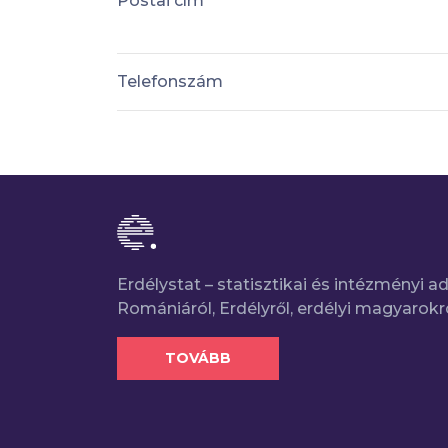
Postai cím
Telefonszám
Erdélystat – statisztikai és intézményi 
Romániáról, Erdélyről, erdélyi magyarokr
TOVÁBB