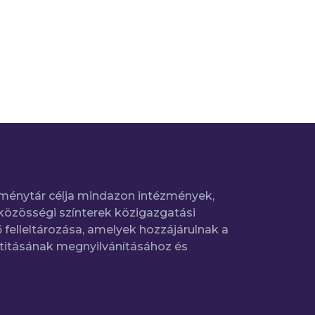
ménytár célja mindazon intézmények,
közösségi színterek közigazgatási
 felleltározása, amelyek hozzájárulnak a
titásának megnyilvánításához és