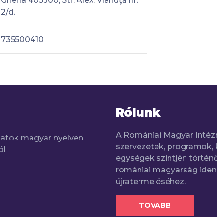
Gherla 405300, Str. Alex. Vlahuţă nr.
2/d.
735500410
Rólunk
A Romániai Magyar Intéz
adatok magyar nyelven
szervezetek, programok, 
ól
egységek szintjén történő
romániai magyarság iden
újratermeléséhez.
TOVÁBB