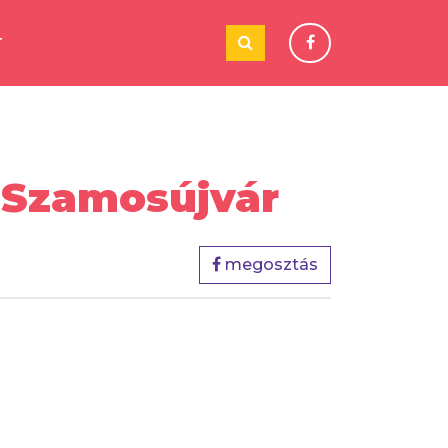
T
- Szamosújvár
megosztás