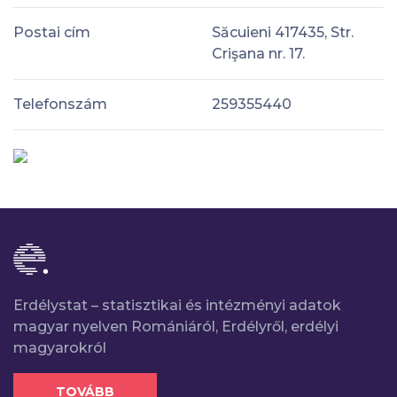
Postai cím
Săcuieni 417435, Str.
Crişana nr. 17.
Telefonszám
259355440
Erdélystat – statisztikai és intézményi adatok
magyar nyelven Romániáról, Erdélyről, erdélyi
magyarokról
TOVÁBB