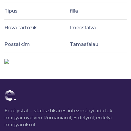
Tipus
filia
Hova tartozik
Imecsfalva
Postai cím
Tamasfalau
Erdélystat – statisztikai és intézményi adatok
magyar nyelven Romániáról, Erdélyről, erdélyi
magyarokról