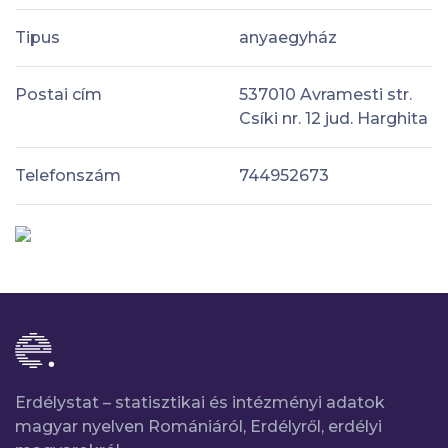
Tipus
anyaegyház
Postai cím
537010 Avramesti str.
Csíki nr. 12 jud. Harghita
Telefonszám
744952673
Erdélystat – statisztikai és intézményi adatok
magyar nyelven Romániáról, Erdélyről, erdélyi