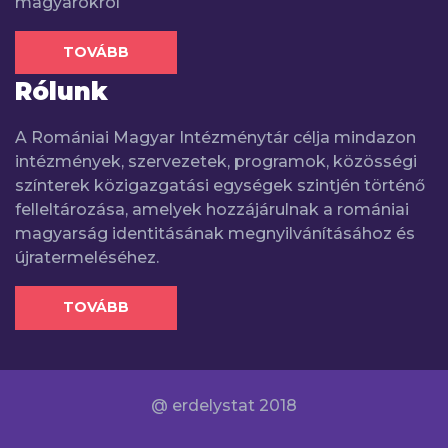
magyarokról
TOVÁBB
Rólunk
A Romániai Magyar Intézménytár célja mindazon
intézmények, szervezetek, programok, közösségi
színterek közigazgatási egységek szintjén történő
felleltározása, amelyek hozzájárulnak a romániai
magyarság identitásának megnyilvánításához és
újratermeléséhez.
TOVÁBB
@ erdelystat 2018