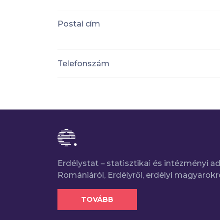
Postai cím
Telefonszám
Erdélystat – statisztikai és intézményi 
Romániáról, Erdélyről, erdélyi magyarokr
TOVÁBB