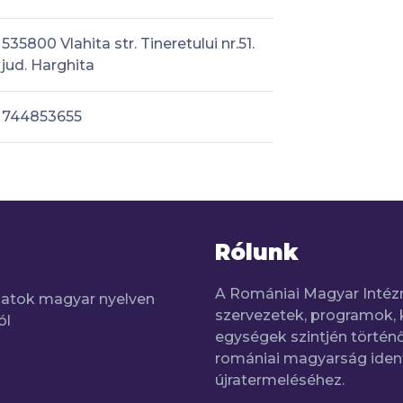
535800 Vlahita str. Tineretului nr.51.
jud. Harghita
744853655
Rólunk
A Romániai Magyar Intéz
adatok magyar nyelven
szervezetek, programok, 
ól
egységek szintjén történő
romániai magyarság iden
újratermeléséhez.