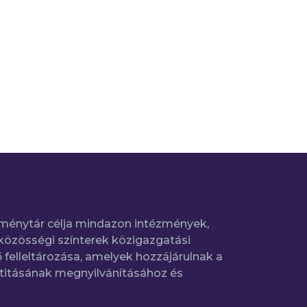
ménytár célja mindazon intézmények,
közösségi színterek közigazgatási
 felleltározása, amelyek hozzájárulnak a
titásának megnyilvánításához és