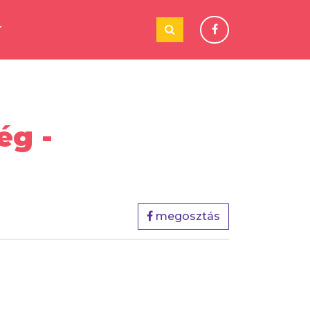
T
ég -
megosztás