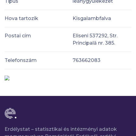
Tipus
leánygyülekezet
Hova tartozik
Kisgalambfalva
Postai cím
Eliseni 537292, Str.
Principală nr. 385.
Telefonszám
763662083
Erdélystat – statisztikai és intézményi adatok