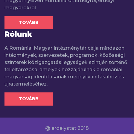
magyar nyelven Romániáról, Erdélyről, erdélyi
magyarokról
TOVÁBB
Rólunk
A Romániai Magyar Intézménytár célja mindazon
intézmények, szervezetek, programok, közösségi
színterek közigazgatási egységek szintjén történő
felleltározása, amelyek hozzájárulnak a romániai
magyarság identitásának megnyilvánításához és
újratermeléséhez.
TOVÁBB
@ erdelystat 2018