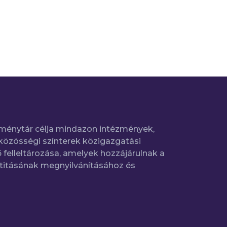
ménytár célja mindazon intézmények,
közösségi színterek közigazgatási
 felleltározása, amelyek hozzájárulnak a
titásának megnyilvánításához és