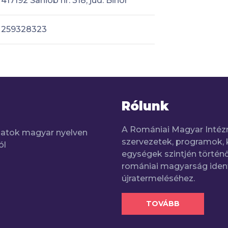
417192 Sâniob nr. 318, jud. Bihor
259328323
Rólunk
A Romániai Magyar Intéz
adatok magyar nyelven
szervezetek, programok, 
ól
egységek szintjén történő
romániai magyarság iden
újratermeléséhez.
TOVÁBB