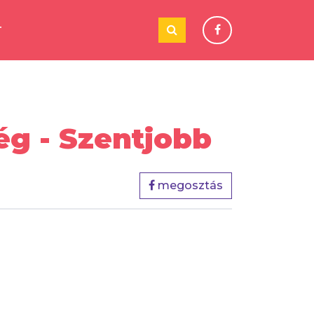
T
g - Szentjobb
megosztás