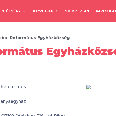
INTÉZMÉNYEK
HELYZETKÉPEK
MÓDSZERTAN
KAPCSOLA
obbi Református Egyházközség
ormátus Egyházközsé
Református
anyaegyház