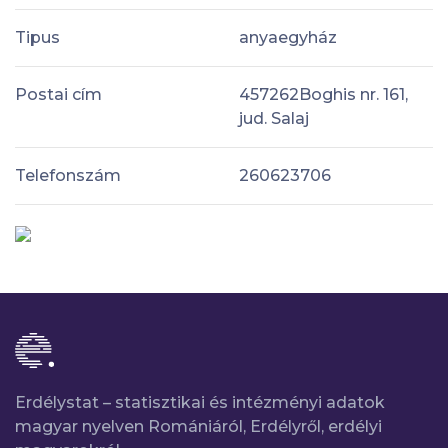
Tipus
anyaegyház
Postai cím
457262Boghis nr. 161,
jud. Salaj
Telefonszám
260623706
Erdélystat – statisztikai és intézményi adatok
magyar nyelven Romániáról, Erdélyről, erdélyi