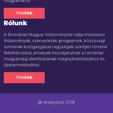
magyarokról
TOVÁBB
Rólunk
A Romániai Magyar Intézménytár célja mindazon
intézmények, szervezetek, programok, közösségi
színterek közigazgatási egységek szintjén történő
felleltározása, amelyek hozzájárulnak a romániai
magyarság identitásának megnyilvánításához és
újratermeléséhez.
TOVÁBB
@ erdelystat 2018