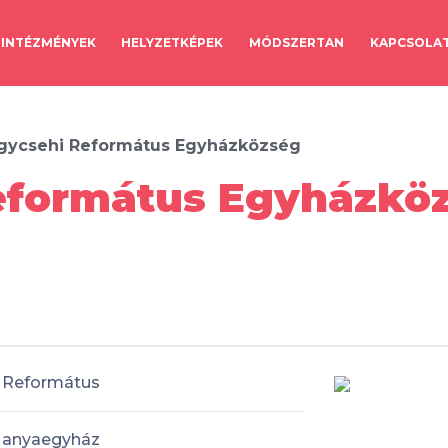
INTÉZMÉNYEK
HELYZETKÉPEK
MÓDSZERTAN
KAPCSOLA
ágycsehi Református Egyházközség
eformátus Egyházköz
Református
anyaegyház