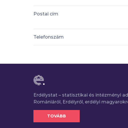
Postai cím
Telefonszám
Erdélystat – statisztikai és intézményi 
Romániáról, Erdélyről, erdélyi magyarokr
TOVÁBB