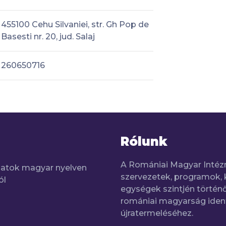
455100 Cehu Silvaniei, str. Gh Pop de
Basesti nr. 20, jud. Salaj
260650716
Rólunk
A Romániai Magyar Intéz
adatok magyar nyelven
szervezetek, programok, 
ól
egységek szintjén történő
romániai magyarság iden
újratermeléséhez.