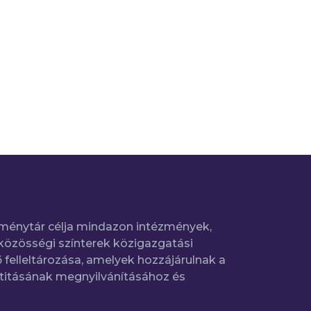
ménytár célja mindazon intézmények,
közösségi színterek közigazgatási
 felleltározása, amelyek hozzájárulnak a
titásának megnyilvánításához és