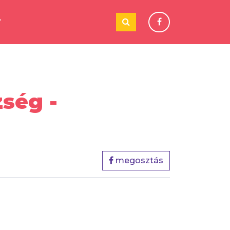
T
ség -
megosztás