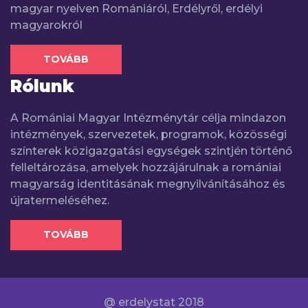
magyar nyelven Romániáról, Erdélyről, erdélyi
magyarokról
TOVÁBB
Rólunk
A Romániai Magyar Intézménytár célja mindazon
intézmények, szervezetek, programok, közösségi
színterek közigazgatási egységek szintjén történő
felleltározása, amelyek hozzájárulnak a romániai
magyarság identitásának megnyilvánításához és
újratermeléséhez.
TOVÁBB
@ erdelystat 2018