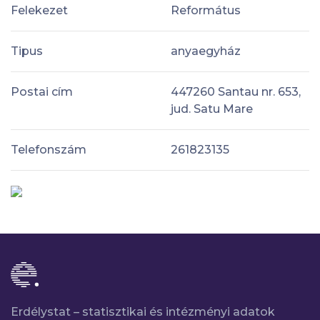
Felekezet
Református
Tipus
anyaegyház
Postai cím
447260 Santau nr. 653,
jud. Satu Mare
Telefonszám
261823135
Erdélystat – statisztikai és intézményi adatok