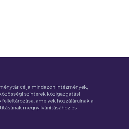
ménytár célja mindazon intézmények,
közösségi színterek közigazgatási
 felleltározása, amelyek hozzájárulnak a
titásának megnyilvánításához és