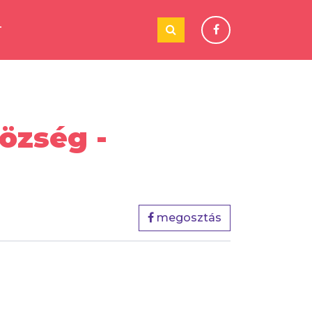
T
özség -
megosztás