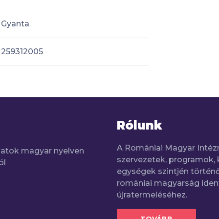
Gyanta
259312005
Rólunk
A Romániai Magyar Intéz
adatok magyar nyelven
szervezetek, programok, 
ól
egységek szintjén történő
romániai magyarság iden
újratermeléséhez.
TOVÁBB