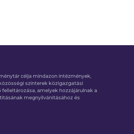
ménytár célja mindazon intézmények,
közösségi színterek közigazgatási
 felleltározása, amelyek hozzájárulnak a
titásának megnyilvánításához és