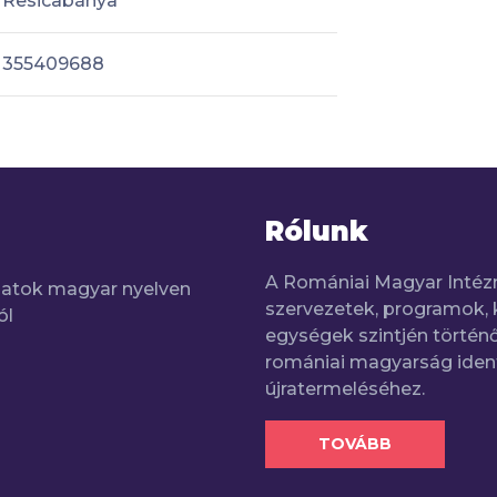
Resicabánya
355409688
Rólunk
A Romániai Magyar Intéz
adatok magyar nyelven
szervezetek, programok, 
ól
egységek szintjén történő
romániai magyarság iden
újratermeléséhez.
TOVÁBB