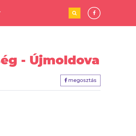
T
ég - Újmoldova
megosztás