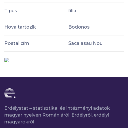
Tipus
filia
Hova tartozik
Bodonos
Postai cím
Sacalasau Nou
Erdélystat – statisztikai és intézményi adatok
magyar nyelven Romániáról, Erdélyről, erdélyi
magyarokról