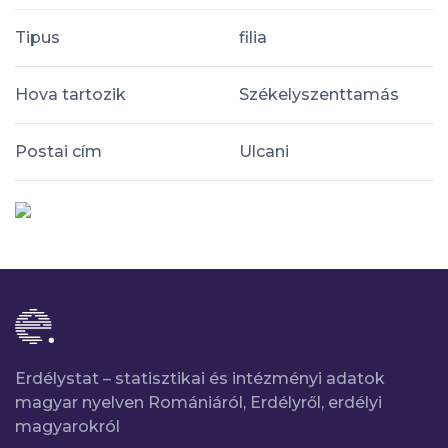
Tipus
filia
Hova tartozik
Székelyszenttamás
Postai cím
Ulcani
Erdélystat – statisztikai és intézményi adatok
magyar nyelven Romániáról, Erdélyről, erdélyi
magyarokról