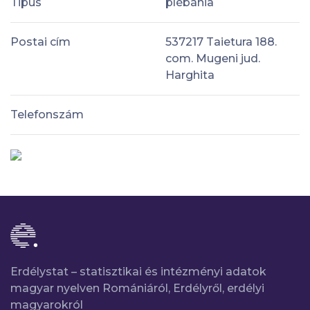
Tipus
plébánia
Postai cím
537217 Taietura 188.
com. Mugeni jud.
Harghita
Telefonszám
Erdélystat – statisztikai és intézményi adatok
magyar nyelven Romániáról, Erdélyről, erdélyi
magyarokról