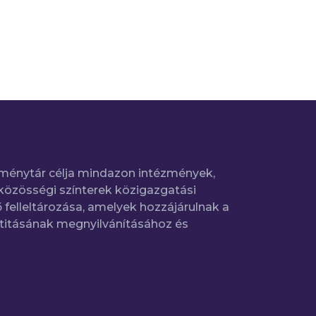
ménytár célja mindazon intézmények,
közösségi színterek közigazgatási
 felleltározása, amelyek hozzájárulnak a
titásának megnyilvánításához és