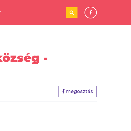
T
özség -
megosztás