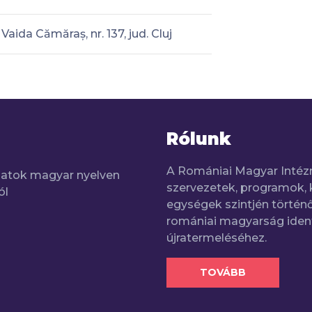
Vaida Cămăraș, nr. 137, jud. Cluj
Rólunk
A Romániai Magyar Intéz
adatok magyar nyelven
szervezetek, programok, 
ól
egységek szintjén történő
romániai magyarság iden
újratermeléséhez.
TOVÁBB