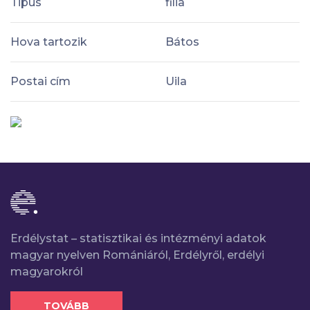
Tipus
filia
Hova tartozik
Bátos
Postai cím
Uila
Erdélystat – statisztikai és intézményi adatok
magyar nyelven Romániáról, Erdélyről, erdélyi
magyarokról
TOVÁBB