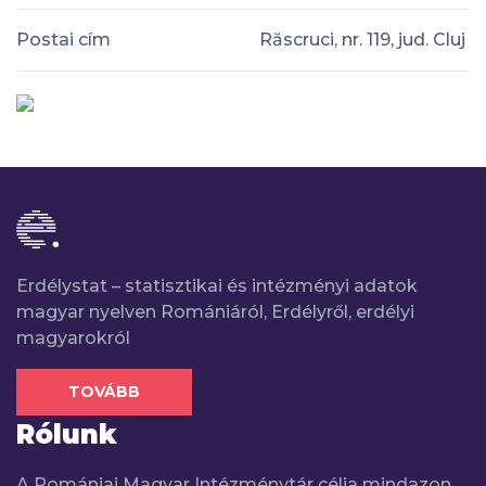
Postai cím
Răscruci, nr. 119, jud. Cluj
Erdélystat – statisztikai és intézményi adatok
magyar nyelven Romániáról, Erdélyről, erdélyi
magyarokról
TOVÁBB
Rólunk
A Romániai Magyar Intézménytár célja mindazon